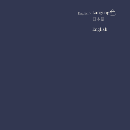
Search
Cart
Language
English
日本語
English