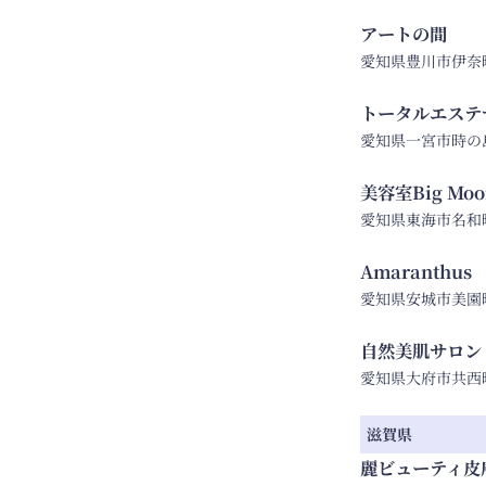
アートの間
愛知県豊川市伊奈町北
トータルエステサ
愛知県一宮市時の島
美容室Big Moo
愛知県東海市名和町口
Amaranthus
愛知県安城市美園町1
自然美肌サロン 
愛知県大府市共西町7
滋賀県
麗ビューティ皮